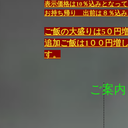
表示価格は10％込みとなっ
お持ち帰り 出前は８％込み
ご飯の大盛りは5０円
​追加ご飯は1００円増
す。
ご案内