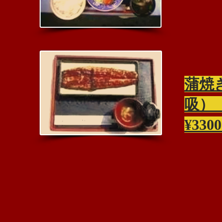
​蒲焼
¥33