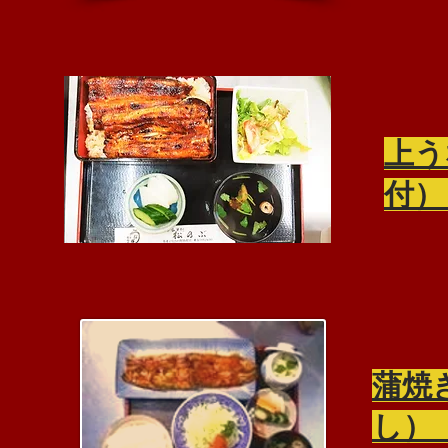
​上
蒲焼
し）