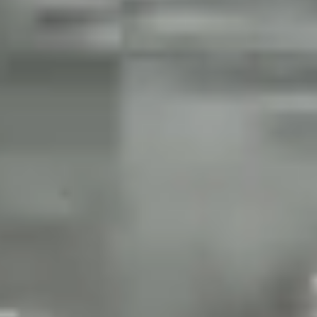
​
​
​