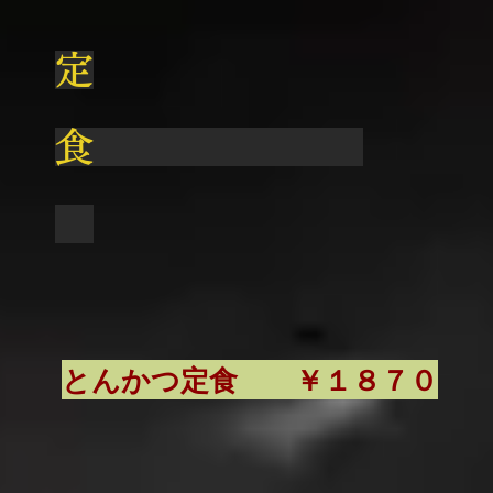
​定
食
​とんかつ定食 ￥１８７０