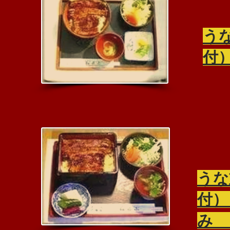
う
付）
​う
付）