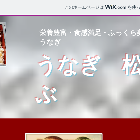
このホームページは
.com
を使っ
栄養豊富・食感満足・ふっくら
うなぎ
う
なぎ 
ぶ