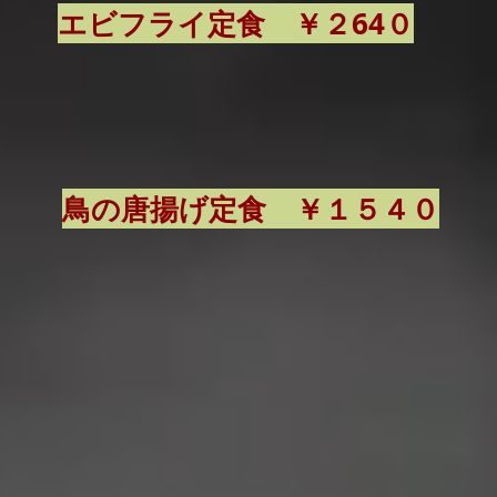
​エビフライ定食 ￥２64０
​鳥の唐揚げ定食 ￥１５４０